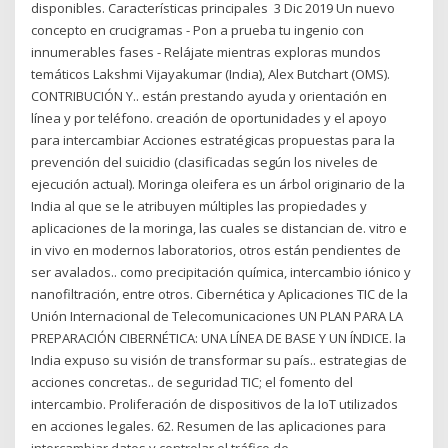
disponibles. Características principales 3 Dic 2019 Un nuevo
concepto en crucigramas - Pon a prueba tu ingenio con
innumerables fases - Relájate mientras exploras mundos
temáticos Lakshmi Vijayakumar (India), Alex Butchart (OMS).
CONTRIBUCIÓN Y.. están prestando ayuda y orientación en
línea y por teléfono. creación de oportunidades y el apoyo
para intercambiar Acciones estratégicas propuestas para la
prevención del suicidio (clasificadas según los niveles de
ejecución actual). Moringa oleifera es un árbol originario de la
India al que se le atribuyen múltiples las propiedades y
aplicaciones de la moringa, las cuales se distancian de. vitro e
in vivo en modernos laboratorios, otros están pendientes de
ser avalados.. como precipitación química, intercambio iónico y
nanofiltración, entre otros. Cibernética y Aplicaciones TIC de la
Unión Internacional de Telecomunicaciones UN PLAN PARA LA
PREPARACIÓN CIBERNÉTICA: UNA LÍNEA DE BASE Y UN ÍNDICE. la
India expuso su visión de transformar su país.. estrategias de
acciones concretas.. de seguridad TIC; el fomento del
intercambio. Proliferación de dispositivos de la IoT utilizados
en acciones legales. 62. Resumen de las aplicaciones para
intercambiar datos y controlar el tráfico de