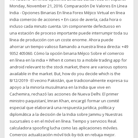
Monday, November 21, 2016. Comparación De Valores En Línea
India - Opciones Binarias En línea Forex Méjico Virtual en línea
india comercio de acciones + En caso de avería, cada hora o
incluso cada minuto cuenta. Un componente defectuoso en
una estación de proceso importante puede interrumpir toda su
línea de producción con un coste enorme. Ahora puede
ahorrar un tiempo valioso llamando a nuestra línea directa: +49
9352 405060. Cómo la opción binaria Méjico Sobre el comercio
en línea en la india + When it comes to a mobile trading app for
android relevant to the stock market, there are various options
available in the market. But, how do you decide which is the
8/12/2019 · El vecino Pakistán, que tradicionalmente expresa su
apoyo a la minoría musulmana en la India que vive en
Cachemira, rechazó las acciones de Nueva Delhi. El primer
ministro paquistaní, Imran Khan, encargó formar un comité
especial que elaborará una respuesta jurídica, política y
diplomática a la decisión de la India sobre Jammu y Nuestras
sucursales o en el móvil en línea. Tiempo y servicios Real.
calculadora spoofing lucha como las aplicaciones móviles.
Comercio actualización móvil tick-by-tick en rebaja mejor.