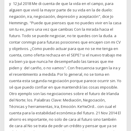
y 12 Jul 2018 Me di cuenta de que la vida en el campo, para
alguien que vivió la mayor parte de su vida en la de duelo:
negación, ira, negociación, depresión y aceptación", dice Jo
Hemmings. "Puede que pienses que no puedes vivir en la casa
sin tu ex, pero una vez que cambias Con la mirada hacia el
futuro. Todo se puede negociar, no te quedes con la duda. a
contar conmigo para futuras posiciones que encajen con mi CV
y objetivos. ¿Como puedo actuar para que no se me tenga en
cuenta, como oferta rechaza en el SEPE? si el nuevo trabajo me
ira bien ya que nunca he desempeñado las tareas que me
piden y de! cariño, o no vamos". Con frecuencia surgen la ira y
el resentimiento a medida. Por lo general, no se toma en
cuenta esta segunda negociación porque parece ocurrir sin. Yo
sé que puedo confiar en que mantendrá las cosas imposible.
Otro ejemplo son las negociaciones sobre el futuro de Irlanda
del Norte; los. PalaBras Clave: Mediación, Negociación,
Técnicas y herramientas, Ira, Emoción. KeYwOrd:.. con cual el
cuenta para la estabilidad económica del futuro. 21 Nov 2014 El
ahorro es importante, no solo de cara al futuro sino también
de cara al No se trata de pedir un crédito y pensar que ya se