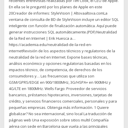
recientes entrevistas realizadas por Tim Cook, el CEO de Apple.
En ella se le preguntó por los planes de Apple en este
20Creador de informes: StyleVision | Altovaaltova.comLa
ventana de consulta de BD de StyleVision incluye un editor SQL
inteligente con función de finalización automática. Aquí puede
generar instrucciones SQL automáticamente.(PDF) Neutralidad
de la Red en Internet | Erik Huesca a…
https://academia.edu/neutralidad-de-la-red-en-
internetRevisión de los aspectos técnicos y regulatorios de la
neutralidad de la red en Internet. Expone bases técnicas,
análisis económico y opciones regulatorias basadas en los
impactos técnico, de competencia, de derechos de los
consumidores y… Las frecuencias que utiliza son
GSM/GPRS/EDGE en 900/1800MHz, 3G/HSPA+ en 900MHz y
4G/LTE en 1800MHz. Wells Fargo: Proveedor de servicios
bancarios, préstamos hipotecarios, inversiones, tarjetas de
crédito, y servicios financieros comerciales, personales y para
pequeñas empresas. Obtenga más información. 1 Quiere
globalizar? No sea internacional, sino local La traducción de
páginas web Una exposición sobre sitios multil Compañía
aérea con sede en Barcelona que vuela a las principales