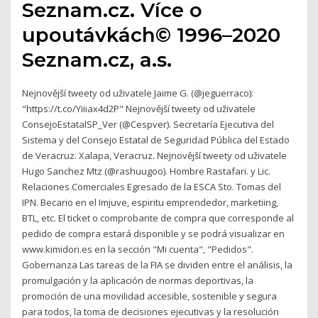
Seznam.cz. Více o
upoutávkách© 1996–2020
Seznam.cz, a.s.
Nejnovější tweety od uživatele Jaime G. (@jeguerraco):
"https://t.co/Yiiiax4d2P" Nejnovější tweety od uživatele
ConsejoEstatalSP_Ver (@Cespver). Secretaría Ejecutiva del
Sistema y del Consejo Estatal de Seguridad Pública del Estado
de Veracruz. Xalapa, Veracruz. Nejnovější tweety od uživatele
Hugo Sanchez Mtz (@rashuugoo). Hombre Rastafari. y Lic.
Relaciones Comerciales Egresado de la ESCA Sto. Tomas del
IPN. Becario en el Imjuve, espiritu emprendedor, marketiing,
BTL, etc. El ticket o comprobante de compra que corresponde al
pedido de compra estará disponible y se podrá visualizar en
www.kimidori.es en la sección "Mi cuenta", "Pedidos".
Gobernanza Las tareas de la FIA se dividen entre el análisis, la
promulgación y la aplicación de normas deportivas, la
promoción de una movilidad accesible, sostenible y segura
para todos, la toma de decisiones ejecutivas y la resolución