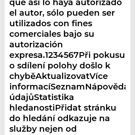
que así lo haya autorizado
el autor, sólo pueden ser
utilizados con fines
comerciales bajo su
autorización
expresa.1234567Při pokusu
o sdílení polohy došlo k
chyběAktualizovatVíce
informacíSeznamNápovědaO
údajůStatistika
hledanostiPřidat stránku
do hledání odkazuje na
služby nejen od