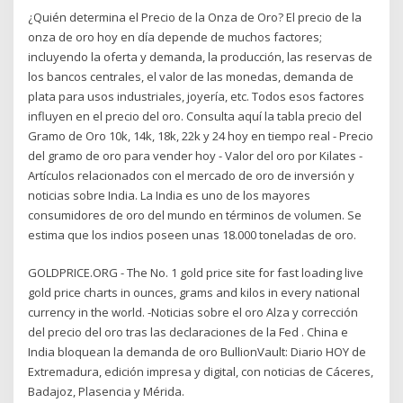
¿Quién determina el Precio de la Onza de Oro? El precio de la
onza de oro hoy en día depende de muchos factores;
incluyendo la oferta y demanda, la producción, las reservas de
los bancos centrales, el valor de las monedas, demanda de
plata para usos industriales, joyería, etc. Todos esos factores
influyen en el precio del oro. Consulta aquí la tabla precio del
Gramo de Oro 10k, 14k, 18k, 22k y 24 hoy en tiempo real - Precio
del gramo de oro para vender hoy - Valor del oro por Kilates -
Artículos relacionados con el mercado de oro de inversión y
noticias sobre India. La India es uno de los mayores
consumidores de oro del mundo en términos de volumen. Se
estima que los indios poseen unas 18.000 toneladas de oro.
GOLDPRICE.ORG - The No. 1 gold price site for fast loading live
gold price charts in ounces, grams and kilos in every national
currency in the world. -Noticias sobre el oro Alza y corrección
del precio del oro tras las declaraciones de la Fed . China e
India bloquean la demanda de oro BullionVault: Diario HOY de
Extremadura, edición impresa y digital, con noticias de Cáceres,
Badajoz, Plasencia y Mérida.