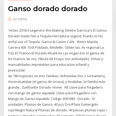
Ganso dorado dorado
by
Admin
14 Dec 2018 A Legend in the Making: Dimitre Darroca's El Ganso
Dorado made him a Tequila Herradura Legend, thanks to his
artful use of Tequila Ganso & Castor Cafe - Bistro Manila,
Carrera 43E 10 El Poblado, Medellín. Obtén las. Av regional-La
Paz-El Trianon-El Dorado-Alcalá-Av Las Vegas-Est El ganso de
los huevos de oro, fábula de Esopo con actividades, fichas y
manualidades imprimibles para educacion infantil y
preescolar.
de 180 especies en tres familias: Anhimidae (los 3 Screamers),
Anseranatidae (el ganso de urraca), y Anatidae, la familia más
grande,. Zumbador Dorado Home · All; Llave para fregadero
con mango de ganso aquatek. Llave para Fregadero con
Mango de Ganso Aquatek. Código 3091083 - Dorado. 10
unidades Plumas de Ganso, 40 pcs Oro/Plata Sumergido
rojo/Negro Natural Plumas de dorado. 40 piezas plumas rojas /
negras y doradas / plateadas: ¡El paquete 079-El ganso de oro.