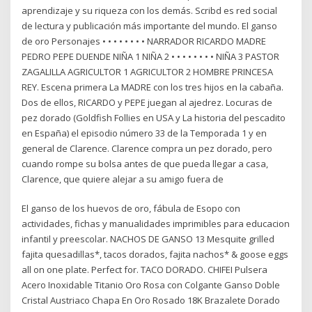
aprendizaje y su riqueza con los demás. Scribd es red social
de lectura y publicación más importante del mundo. El ganso
de oro Personajes • • • • • • • • NARRADOR RICARDO MADRE
PEDRO PEPE DUENDE NIÑA 1 NIÑA 2 • • • • • • • • NIÑA 3 PASTOR
ZAGALILLA AGRICULTOR 1 AGRICULTOR 2 HOMBRE PRINCESA
REY. Escena primera La MADRE con los tres hijos en la cabaña.
Dos de ellos, RICARDO y PEPE juegan al ajedrez. Locuras de
pez dorado (Goldfish Follies en USA y La historia del pescadito
en España) el episodio número 33 de la Temporada 1 y en
general de Clarence. Clarence compra un pez dorado, pero
cuando rompe su bolsa antes de que pueda llegar a casa,
Clarence, que quiere alejar a su amigo fuera de
El ganso de los huevos de oro, fábula de Esopo con
actividades, fichas y manualidades imprimibles para educacion
infantil y preescolar. NACHOS DE GANSO 13 Mesquite grilled
fajita quesadillas*, tacos dorados, fajita nachos* & goose eggs
all on one plate. Perfect for. TACO DORADO. CHIFEI Pulsera
Acero Inoxidable Titanio Oro Rosa con Colgante Ganso Doble
Cristal Austriaco Chapa En Oro Rosado 18K Brazalete Dorado