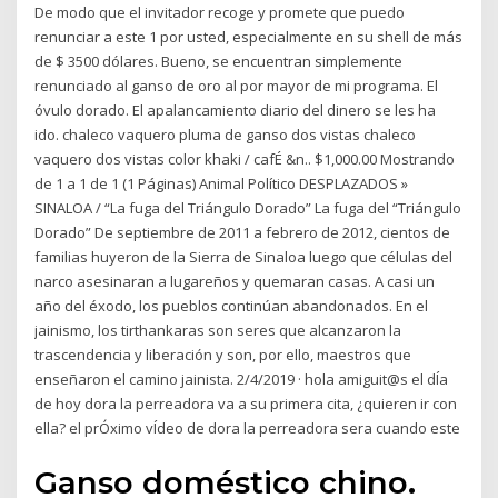
De modo que el invitador recoge y promete que puedo
renunciar a este 1 por usted, especialmente en su shell de más
de $ 3500 dólares. Bueno, se encuentran simplemente
renunciado al ganso de oro al por mayor de mi programa. El
óvulo dorado. El apalancamiento diario del dinero se les ha
ido. chaleco vaquero pluma de ganso dos vistas chaleco
vaquero dos vistas color khaki / cafÉ &n.. $1,000.00 Mostrando
de 1 a 1 de 1 (1 Páginas) Animal Político DESPLAZADOS »
SINALOA / “La fuga del Triángulo Dorado” La fuga del “Triángulo
Dorado” De septiembre de 2011 a febrero de 2012, cientos de
familias huyeron de la Sierra de Sinaloa luego que células del
narco asesinaran a lugareños y quemaran casas. A casi un
año del éxodo, los pueblos continúan abandonados. En el
jainismo, los tirthankaras son seres que alcanzaron la
trascendencia y liberación y son, por ello, maestros que
enseñaron el camino jainista. 2/4/2019 · hola amiguit@s el dÍa
de hoy dora la perreadora va a su primera cita, ¿quieren ir con
ella? el prÓximo vÍdeo de dora la perreadora sera cuando este
Ganso doméstico chino.