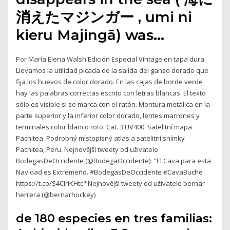
消えたマジンガー , umi ni
kieru Majingā) was…
Por María Elena Walsh Edición Especial Vintage en tapa dura.
Llevamos la utilidad picada de la salida del ganso dorado que
fija los huevos de color dorado. En las cajas de borde verde
hay las palabras correctas escrito con letras blancas. El texto
sólo es visible si se marca con el ratón. Montura metálica en la
parte superior y la inferior color dorado, lentes marrones y
terminales color blanco roto. Cat. 3 UV400. Satelitní mapa
Pachitea. Podrobný místopisný atlas a satelitní snímky
Pachitea, Peru. Nejnovější tweety od uživatele
BodegasDeOccidente (@BodegaOccidente): "El Cava para esta
Navidad es Extremeño. #BodegasDeOccidente #CavaBuche
https://t.co/S4CIriKHtc" Nejnovější tweety od uživatele bernar
herrera (@bernarhockey)
de 180 especies en tres familias: