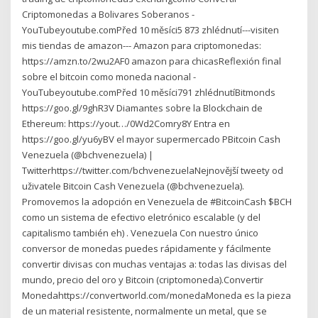
Criptomonedas a Bolivares Soberanos -
YouTubeyoutube.comPřed 10 měsíci5 873 zhlédnutí---visiten
mis tiendas de amazon--- Amazon para criptomonedas:
https://amzn.to/2wu2AF0 amazon para chicasReflexión final
sobre el bitcoin como moneda nacional -
YouTubeyoutube.comPřed 10 měsíci791 zhlédnutíBitmonds
https://goo.gl/9ghR3V Diamantes sobre la Blockchain de
Ethereum: https://yout…/0Wd2Comry8Y Entra en
https://goo.gl/yu6yBV el mayor supermercado PBitcoin Cash
Venezuela (@bchvenezuela) |
Twitterhttps://twitter.com/bchvenezuelaNejnovější tweety od
uživatele Bitcoin Cash Venezuela (@bchvenezuela).
Promovemos la adopción en Venezuela de #BitcoinCash $BCH
como un sistema de efectivo eletrónico escalable (y del
capitalismo también eh) . Venezuela Con nuestro único
conversor de monedas puedes rápidamente y fácilmente
convertir divisas con muchas ventajas a: todas las divisas del
mundo, precio del oro y Bitcoin (criptomoneda).Convertir
Monedahttps://convertworld.com/monedaMoneda es la pieza
de un material resistente, normalmente un metal, que se