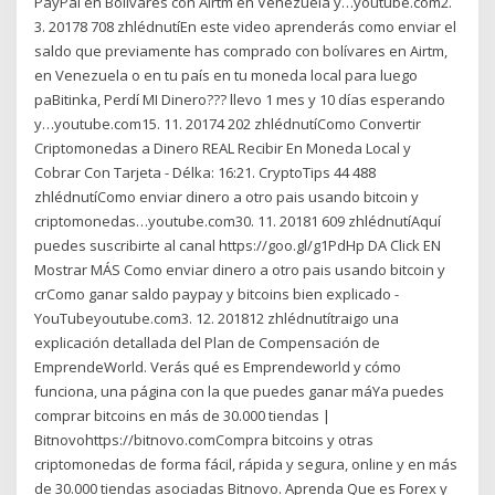
PayPal en Bolivares con Airtm en Venezuela y…youtube.com2.
3. 20178 708 zhlédnutíEn este video aprenderás como enviar el
saldo que previamente has comprado con bolívares en Airtm,
en Venezuela o en tu país en tu moneda local para luego
paBitinka, Perdí MI Dinero??? llevo 1 mes y 10 días esperando
y…youtube.com15. 11. 20174 202 zhlédnutíComo Convertir
Criptomonedas a Dinero REAL Recibir En Moneda Local y
Cobrar Con Tarjeta - Délka: 16:21. CryptoTips 44 488
zhlédnutíComo enviar dinero a otro pais usando bitcoin y
criptomonedas…youtube.com30. 11. 20181 609 zhlédnutíAquí
puedes suscribirte al canal https://goo.gl/g1PdHp DA Click EN
Mostrar MÁS Como enviar dinero a otro pais usando bitcoin y
crComo ganar saldo paypay y bitcoins bien explicado -
YouTubeyoutube.com3. 12. 201812 zhlédnutítraigo una
explicación detallada del Plan de Compensación de
EmprendeWorld. Verás qué es Emprendeworld y cómo
funciona, una página con la que puedes ganar máYa puedes
comprar bitcoins en más de 30.000 tiendas |
Bitnovohttps://bitnovo.comCompra bitcoins y otras
criptomonedas de forma fácil, rápida y segura, online y en más
de 30.000 tiendas asociadas Bitnovo. Aprenda Que es Forex y