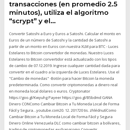
transacciones (en promedio 2.5
minutos), utiliza el algoritmo
“scrypt” y el…
Convertir Satoshi a Euro y Euros a Satoshi. Calcular el monto en
Euros de un número de Satoshi y la cantidad de Satoshi a
partir de un monto en Euros con nuestra XLM para BTC - Luces
Estelares to Bitcoin convertidor de monedas. Nuestro Luces
Estelares to Bitcoin convertidor está actualizado con los tipos
de cambio de 07.12.2019. Ingrese cualquier cantidad dada para
convertir en el cuadro a la izquierda de Luces Estelares. Use el
"Cambio de monedas" -Botón para hacer Bitcoin la moneda
predeterminada. Como convertir criptomonedas a dinero real
en moneda local dolares o euros. Cryptonator
https://goo.gl/Kwyuhg Payeer https://goo.gl/B5bdmd GANA
Dinero CONComo Cambiar Bitcoin a Tu Moneda Local de Forma
Fácil y Segura…youtube.com20. 12. 201720 tis. zhlédnutíComo
Cambiar Bitcoin a Tu Moneda Local de Forma Fácil y Segura
Dinero Online Venezuela DLC como cambiar bitcoin a bolívares,
trading de criptomonedas exchangcomo Convertir